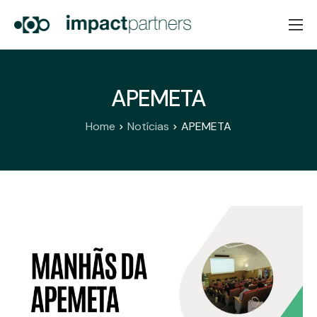
Home
Sobre Nós
APEMETA
Serviços
Home
Notícias
APEMETA
Notícias
Contactos
PT
EN