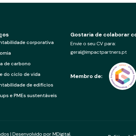
t
i
v
e
:
iços
Gostaria de colaborar 
ntabilidade corporativa
Envie o seu CV para:
geral@impactpartners.pt
omia
a de carbono
e do ciclo de vida
Membro de:
tabilidade de edifícios
-ups e PMEs sustentáveis
vados | Desenvolvido por
MDigital
.