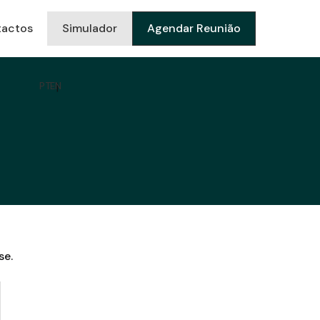
actos
Simulador
Agendar Reunião
PT
EN
se.